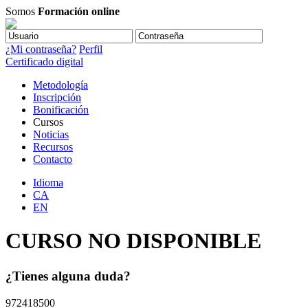
Somos
Formación online
¿Mi contraseña?
Perfil
Certificado digital
Metodología
Inscripción
Bonificación
Cursos
Noticias
Recursos
Contacto
Idioma
CA
EN
CURSO NO DISPONIBLE
¿Tienes alguna duda?
972418500