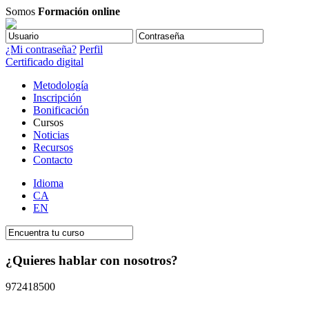
Somos
Formación online
¿Mi contraseña?
Perfil
Certificado digital
Metodología
Inscripción
Bonificación
Cursos
Noticias
Recursos
Contacto
Idioma
CA
EN
¿Quieres hablar con nosotros?
972418500