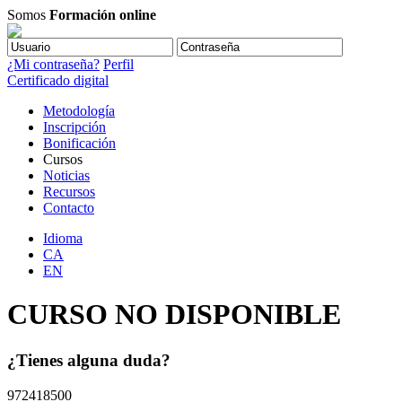
Somos
Formación online
¿Mi contraseña?
Perfil
Certificado digital
Metodología
Inscripción
Bonificación
Cursos
Noticias
Recursos
Contacto
Idioma
CA
EN
CURSO NO DISPONIBLE
¿Tienes alguna duda?
972418500