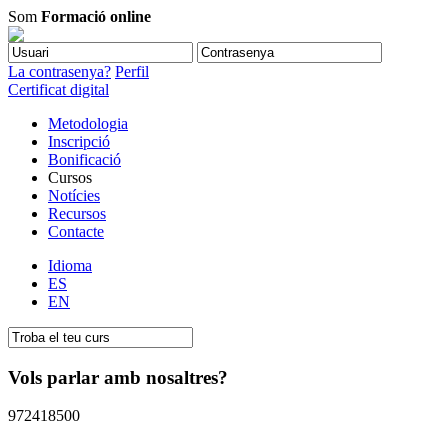
Som
Formació online
La contrasenya?
Perfil
Certificat digital
Metodologia
Inscripció
Bonificació
Cursos
Notícies
Recursos
Contacte
Idioma
ES
EN
Vols parlar amb nosaltres?
972418500