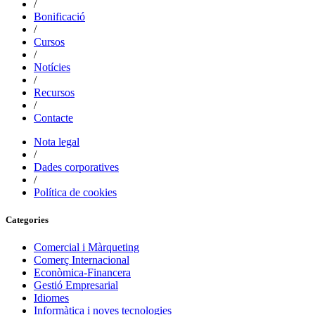
/
Bonificació
/
Cursos
/
Notícies
/
Recursos
/
Contacte
Nota legal
/
Dades corporatives
/
Política de cookies
Categories
Comercial i Màrqueting
Comerç Internacional
Econòmica-Financera
Gestió Empresarial
Idiomes
Informàtica i noves tecnologies