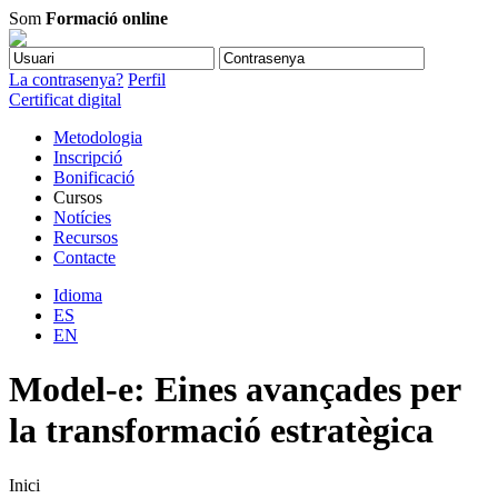
Som
Formació online
La contrasenya?
Perfil
Certificat digital
Metodologia
Inscripció
Bonificació
Cursos
Notícies
Recursos
Contacte
Idioma
ES
EN
Model-e: Eines avançades per
la transformació estratègica
Inici